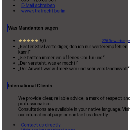
E-Mail schreiben
www.strafrecht.berlin
Was Mandanten sagen
★★★★★
5,0
278 Bewertung
„Bester Strafverteidiger, den ich nur weiterempfehlen
kann!“
„Sie hatten immer ein offenes Ohr für uns.“
„Der versteht, was er macht!“
„Der Anwalt war aufmerksam und sehr verständnisvoll.“
International Clients
We provide clear, reliable advice, a mark of respect an
professionalism.
Consultations are available in your native language. Visi
our international page or contact us directly.
Contact us directly