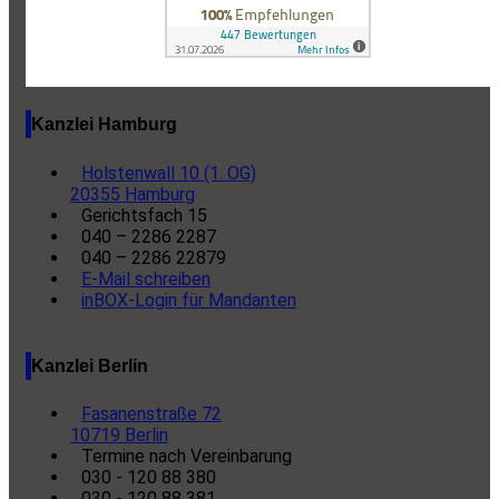
Kanzlei Hamburg
Holstenwall 10 (1. OG)
20355 Hamburg
Gerichtsfach 15
040 – 2286 2287
040 – 2286 22879
E-Mail schreiben
inBOX-Login für Mandanten
Kanzlei Berlin
Fasanenstraße 72
10719 Berlin
Termine nach Vereinbarung
030 - 120 88 380
030 - 120 88 381