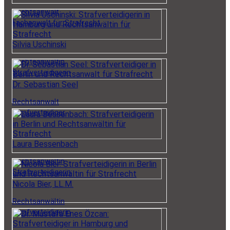
Rechtsanwalt
Fachanwalt für Strafrecht
Silvia Uschinski
Rechtsanwältin
Strafverteidigerin
Dr. Sebastian Seel
Rechtsanwalt
Strafverteidiger
Laura Bessenbach
Rechtsanwältin
Strafverteidigerin
Nicola Bier, LL.M.
Rechtsanwältin
Strafverteidigerin