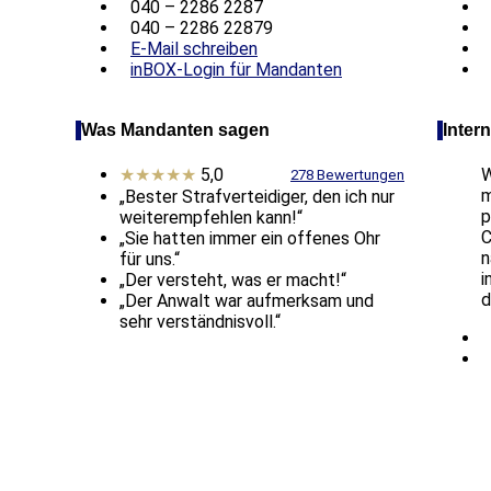
040 – 2286 2287
040 – 2286 22879
E-Mail schreiben
inBOX-Login für Mandanten
Was Mandanten sagen
Intern
★★★★★
5,0
W
278 Bewertungen
m
„Bester Strafverteidiger, den ich nur
p
weiterempfehlen kann!“
C
„Sie hatten immer ein offenes Ohr
n
für uns.“
i
„Der versteht, was er macht!“
d
„Der Anwalt war aufmerksam und
sehr verständnisvoll.“