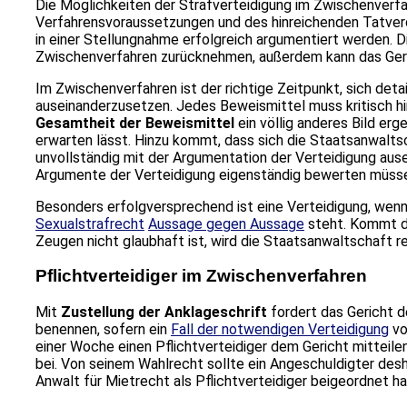
Die Möglichkeiten der Strafverteidigung im Zwischenverfah
Verfahrensvoraussetzungen und des hinreichenden Tatver
in einer Stellungnahme erfolgreich argumentiert werden. 
Zwischenverfahren zurücknehmen, außerdem kann das Geri
Im Zwischenverfahren ist der richtige Zeitpunkt, sich deta
auseinanderzusetzen. Jedes Beweismittel muss kritisch hi
Gesamtheit der
Beweismittel
ein völlig anderes Bild erg
erwarten lässt. Hinzu kommt, dass sich die Staatsanwaltsc
unvollständig mit der Argumentation der Verteidigung ausei
Argumente der Verteidigung eigenständig bewerten müss
Besonders erfolgversprechend ist eine Verteidigung, wenn 
Sexualstrafrecht
Aussage gegen Aussage
steht. Kommt d
Zeugen nicht glaubhaft ist, wird die Staatsanwaltschaft 
Pflichtverteidiger im Zwischenverfahren
Mit
Zustellung der Anklageschrift
fordert das Gericht d
benennen, sofern ein
Fall der notwendigen Verteidigung
vo
einer Woche einen Pflichtverteidiger dem Gericht mitteile
bei. Von seinem Wahlrecht sollte ein Angeschuldigter des
Anwalt für Mietrecht als Pflichtverteidiger beigeordnet 