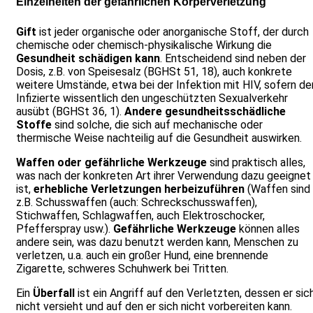
Einzelheiten der gefährlichen Körperverletzung
Gift
ist jeder organische oder anorganische Stoff, der durch
chemische oder chemisch-physikalische Wirkung die
Gesundheit schädigen kann
. Entscheidend sind neben der
Dosis, z.B. von Speisesalz (BGHSt 51, 18), auch konkrete
weitere Umstände, etwa bei der Infektion mit HIV, sofern de
Infizierte wissentlich den ungeschützten Sexualverkehr
ausübt (BGHSt 36, 1).
Andere gesundheitsschädliche
Stoffe
sind solche, die sich auf mechanische oder
thermische Weise nachteilig auf die Gesundheit auswirken.
Waffen oder gefährliche Werkzeuge
sind praktisch alles,
was nach der konkreten Art ihrer Verwendung dazu geeignet
ist,
erhebliche Verletzungen herbeizuführen
(Waffen sind
z.B. Schusswaffen (auch: Schreckschusswaffen),
Stichwaffen, Schlagwaffen, auch Elektroschocker,
Pfefferspray usw.).
Gefährliche Werkzeuge
können alles
andere sein, was dazu benutzt werden kann, Menschen zu
verletzen, u.a. auch ein großer Hund, eine brennende
Zigarette, schweres Schuhwerk bei Tritten.
Ein
Überfall
ist ein Angriff auf den Verletzten, dessen er sic
nicht versieht und auf den er sich nicht vorbereiten kann.